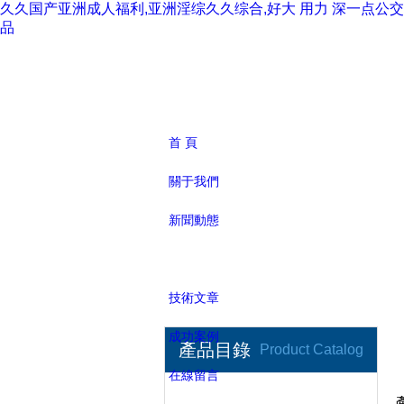
久久国产亚洲成人福利,亚洲淫综久久综合,好大 用力 深一点公
品
首 頁
關于我們
新聞動態
產品展示
技術文章
成功案例
產品目錄
Product Catalog
在線留言